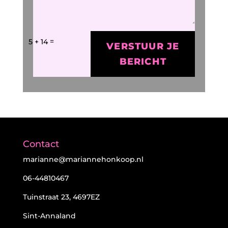
=
5 + 14
VERSTUUR JE
BERICHT
Contact
marianne@mariannehonkoop.nl
06-44810467
Tuinstraat 23, 4697EZ
Sint-Annaland