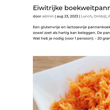
Eiwitrijke boekweitpa
door
admin
|
aug 23, 2023
|
Lunch
,
Ontbijt
,
Een glutenvrije en lactosevrije pannenkoe
zowel zoet als hartig kan beleggen. De pann
Wat heb je nodig (voor 1 persoon): – 20 gram