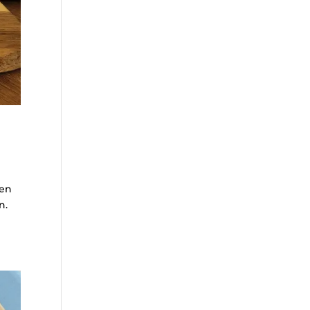
 en
n.