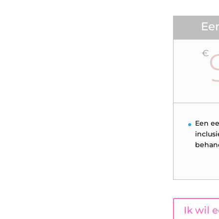
Eer
€
Een ee
inclus
behand
Ik wil 