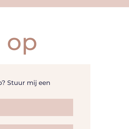
 op
p? Stuur mij een