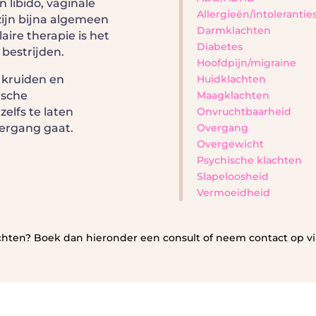
n libido, vaginale
Allergieën/intolerantie
ijn bijna algemeen
Darmklachten
ire therapie is het
Diabetes
 bestrijden.
Hoofdpijn/migraine
 kruiden en
Huidklachten
ische
Maagklachten
elfs te laten
Onvruchtbaarheid
vergang gaat.
Overgang
Overgewicht
Psychische klachten
Slapeloosheid
Vermoeidheid
achten? Boek dan hieronder een consult of neem contact op v