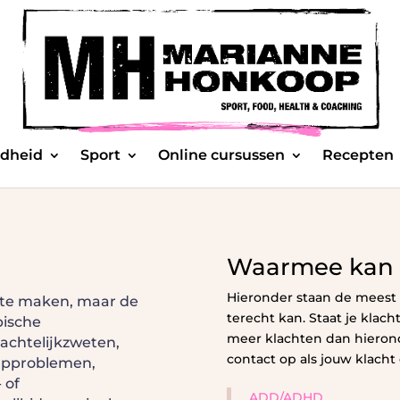
dheid
Sport
Online cursussen
Recepten
Waarmee kan i
Hieronder staan de meest
 te maken, maar de
terecht kan. Staat je klacht
pische
meer klachten dan hieron
nachtelijkzweten,
contact op als jouw klacht 
aapproblemen,
 of
ADD/ADHD