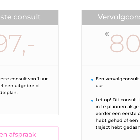
ste consult
Vervolgcon
97,-
8
€
rste consult van 1 uur
Een vervolgconsult 
ief een uitgebreid
uur
elplan.
Let op! Dit consult i
in te plannen als je 
eerder een eerste 
hebt gehad of een
traject hebt gedaan
een afspraak