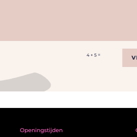
=
4 + 5
V
Openingstijden