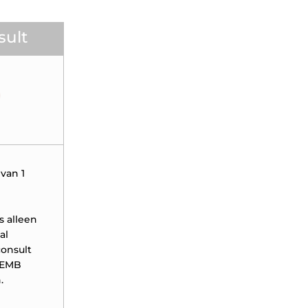
sult
0
van 1
s alleen
al
consult
 EMB
.