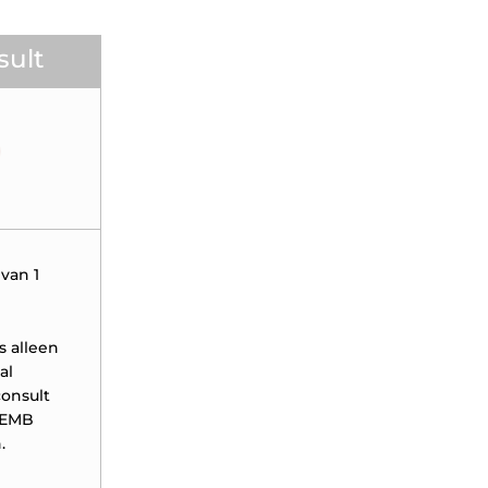
sult
0
van 1
s alleen
al
consult
 EMB
.