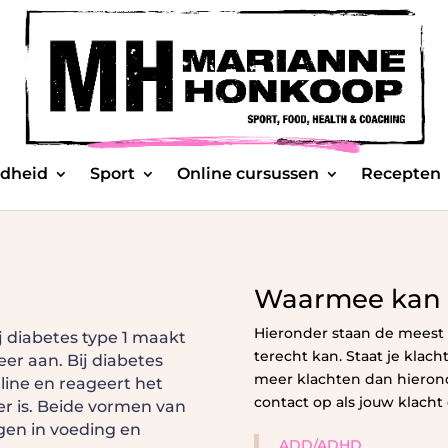
dheid
Sport
Online cursussen
Recepten
Waarmee kan i
Hieronder staan de meest
ij diabetes type 1 maakt
terecht kan. Staat je klacht
er aan. Bij diabetes
meer klachten dan hieron
uline en reageert het
contact op als jouw klacht 
er is. Beide vormen van
gen in voeding en
ADD/ADHD