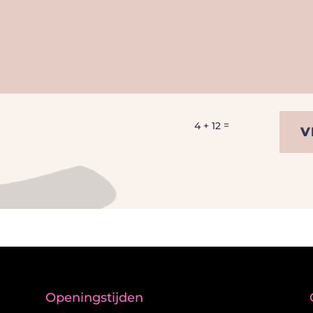
=
4 + 12
V
Openingstijden