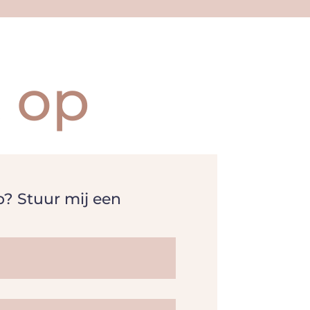
 op
p? Stuur mij een