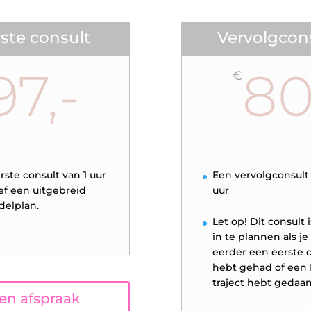
ste consult
Vervolgcon
97,-
8
€
rste consult van 1 uur
Een vervolgconsult 
ief een uitgebreid
uur
elplan.
Let op! Dit consult i
in te plannen als je 
eerder een eerste 
hebt gehad of een
traject hebt gedaan
een afspraak