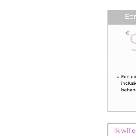
Eer
€
Een ee
inclus
behand
Ik wil 