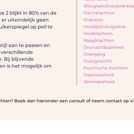
Allergieën/intolerantie
pe 2 blijkt in 80% van de
Darmklachten
er uiteindelijk geen
Diabetes
ikerspiegel op peil te
Hoofdpijn/migraine
Huidklachten
Maagklachten
stijl aan te passen en
Onvruchtbaarheid
 verschillende
Overgang
 Bij blijvende
Overgewicht
n is het mogelijk om
Psychische klachten
Slapeloosheid
Vermoeidheid
achten? Boek dan hieronder een consult of neem contact op v